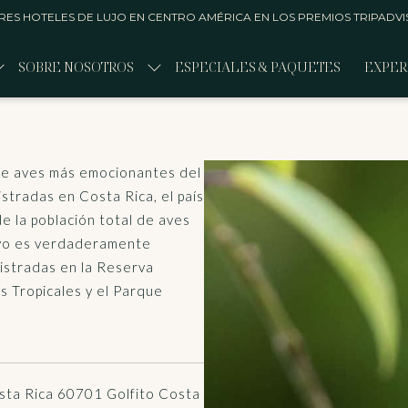
RES HOTELES DE LUJO EN CENTRO AMÉRICA EN LOS PREMIOS TRIPADVIS
SOBRE NOSOTROS
ESPECIALES & PAQUETES
EXPER
 de aves más emocionantes del
tradas en Costa Rica, el país
e la población total de aves
ivo es verdaderamente
istradas en la Reserva
s Tropicales y el Parque
sta Rica 60701 Golfito Costa