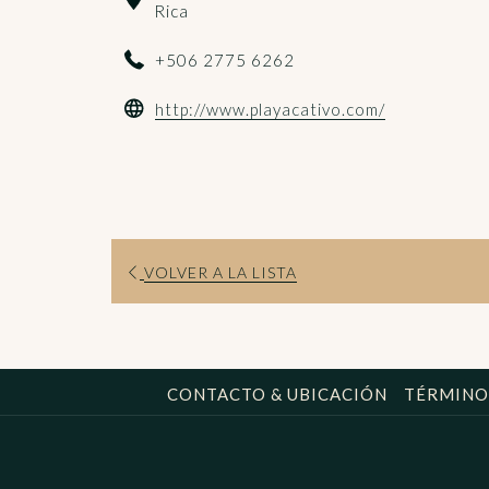
Rica
+506 2775 6262
abre
http://www.playacativo.com/
en
una
nueva
pestaña
ABRE
VOLVER A LA LISTA
EN
UNA
NUEVA
PESTAÑA
CONTACTO & UBICACIÓN
TÉRMINO