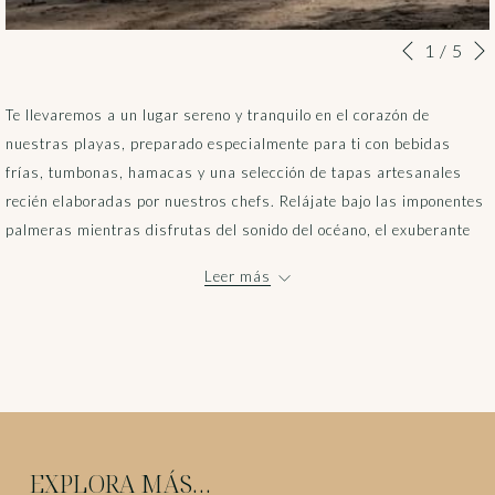
Botones
Al
1
/
5
Anterior
de
hacer
control
clic
Te llevaremos a un lugar sereno y tranquilo en el corazón de
de
en
nuestras playas, preparado especialmente para ti con bebidas
la
los
frías, tumbonas, hamacas y una selección de tapas artesanales
presentación
siguientes
recién elaboradas por nuestros chefs. Relájate bajo las imponentes
de
enlaces,
palmeras mientras disfrutas del sonido del océano, el exuberante
diapositivas
se
entorno natural, las vistas panorámicas y las cálidas y tranquilas
Leer más
actualizará
aguas del Golfo Dulce.
el
Disponible en dos experiencias: Picnic Clásico en la Playa y Picnic
contenido
Premium en la Playa. Elige la opción que mejor se adapte a tu día en
anterior
el paraíso, desde un relajado montaje frente al mar hasta una
experiencia más exclusiva con amenidades e inclusiones premium.
EXPLORA MÁS…