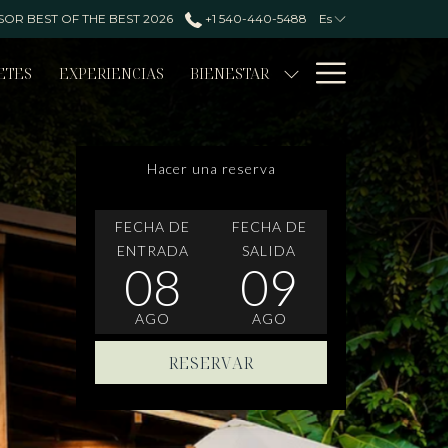
OR BEST OF THE BEST 2026
+1 540-440-5488
Es
Hamburg
ETES
EXPERIENCIAS
BIENESTAR
Menu
Hacer una reserva
ESTE
LA
ESTE
LA
FECHA DE
FECHA DE
BOTÓN
FECHA
BOTÓN
FECHA
ENTRADA
SALIDA
08
09
ABRE
DE
ABRE
DE
EL
LLEGADA
EL
SALIDA
AGO
AGO
CALENDARIO
SELECCIONADA
CALENDARIO
SELECCIONADA
PARA
ES
PARA
ES
RESERVAR
SELECCIONAR
8º
SELECCIONAR
9º
LA
AGOSTO
LA
AGOSTO
FECHA
2026.
FECHA
2026.
DE
DE