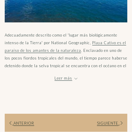
Adecuadamente descrito como el 'lugar más biológicamente
intenso de la Tierra' por National Geographic,
Playa Cativo es el
paraíso de los amantes de la naturaleza
. Enclavado en uno de
los pocos fiordos tropicales del mundo, el tiempo parece haberse
detenido donde la selva tropical se encuentra con el océano en el
asombroso Golfo Dulce. Cuando tú y tu pareja nos visiten,
Leer más
encontrarán la combinación perfecta de aventura, relajación,
bienestar y romance aquí en nuestro paraíso selvático.
La estadía promedio en la zona es de cuatro noches, pero se
recomienda una semana completa para una escapada
romántica. Esto les permitirá tomarse su tiempo para explorar
la zona y disfrutar de las comodidades sin prisas.
ANTERIOR
SIGUIENTE