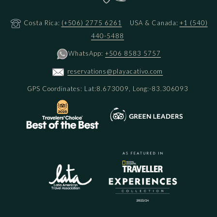
Costa Rica:
(+506) 2775 6261
USA & Canada:
+1 (540)
440-5488
WhatsApp:
+506 8583 5757
reservations@playacativo.com
GPS Coordinates: Lat:8.673009, Long:-83.306093
Cuando aterricen, encontrarán cascadas azules, exuberante
vegetación verde y aves cantando desde el amanecer hasta el
anochecer, además de innumerables otras características que
hacen del Golfo Dulce la elección perfecta para un destino
romántico. Sin embargo, estos son los cuatro elementos que no